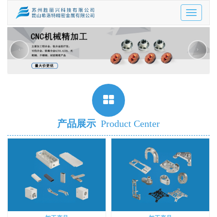
Toggle
navigatio
‹
›
产品展示
Product Center