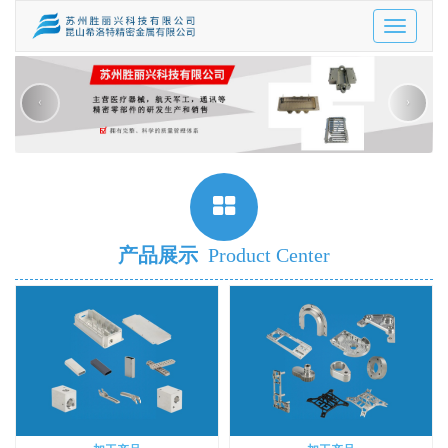
Toggle
navigatio
‹
›
产品展示
Product Center