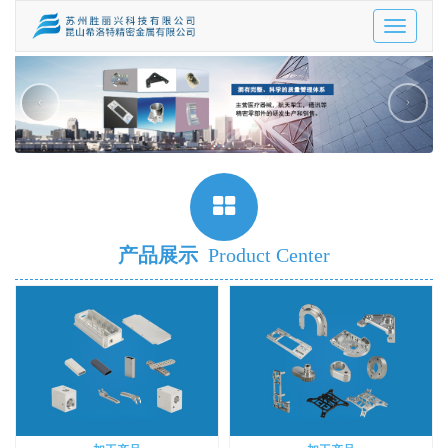
Toggle
navigatio
‹
›
产品展示
Product Center