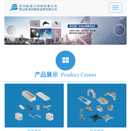
Toggle
navigatio
‹
›
产品展示
Product Center