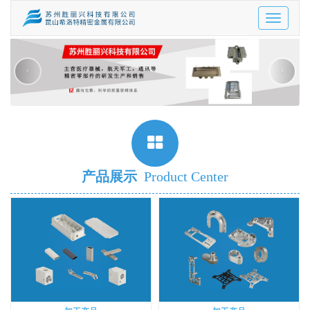
Toggle
navigatio
‹
›
产品展示
Product Center